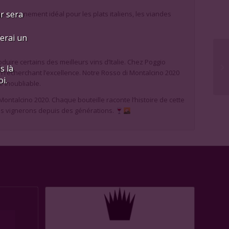
.
ur sera
compagnement idéal pour les plats italiens, les viandes
ferai un
uire certains des meilleurs vins d’Italie. Chez Poggio
s là
n recherchant l’excellence. Notre Rosso di Montalcino 2020
i.
e inoubliable.
ontalcino 2020. Chaque bouteille raconte l’histoire de cette
nos vignerons depuis des générations.