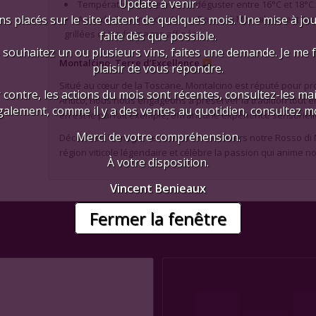
Update à venir.
Température de Service : À déguster entre 16°C et 18°C
ns placés sur le site datent de quelques mois. Une mise à jo
Accords Gourmands : Notre Rosso di Montalcino est l’ac
grillées et les fromages affinés.
faite dès que possible.
 souhaitez un ou plusieurs vins, faites une demande. Je me 
Montalcino, Terre d’Excellence
plaisir de vous répondre.
Situé au cœur de la Toscane, Montalcino est réputé pour prod
 contre, les actions du mois sont récentes, consultez-les mai
Antico, nous nous engageons à préserver la tradition tout e
galement, comme il y a des ventes au quotidien, consultez mo
en est le parfait exemple, offrant une expérience sensoriell
Merci de votre compréhension.
Découvrez la magie de Montalcino à travers notre Rosso di M
région viticole légendaire et célèbre la passion qui anime 
À votre disposition.
Vincent Benieaux
Fermer la fenêtre