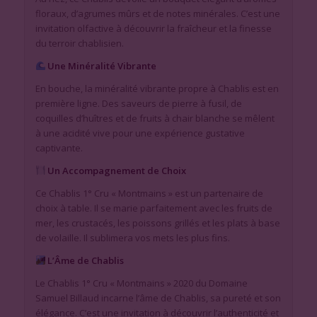
floraux, d’agrumes mûrs et de notes minérales. C’est une
invitation olfactive à découvrir la fraîcheur et la finesse
du terroir chablisien.
Une Minéralité Vibrante
En bouche, la minéralité vibrante propre à Chablis est en
première ligne. Des saveurs de pierre à fusil, de
coquilles d’huîtres et de fruits à chair blanche se mêlent
à une acidité vive pour une expérience gustative
captivante.
Un Accompagnement de Choix
Ce Chablis 1° Cru « Montmains » est un partenaire de
choix à table. Il se marie parfaitement avec les fruits de
mer, les crustacés, les poissons grillés et les plats à base
de volaille. Il sublimera vos mets les plus fins.
L’Âme de Chablis
Le Chablis 1° Cru « Montmains » 2020 du Domaine
Samuel Billaud incarne l’âme de Chablis, sa pureté et son
élégance. C’est une invitation à découvrir l’authenticité et