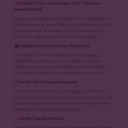
Chablis 1° Cru « Montmains » 2020 – Domaine
Samuel Billaud
Découvrez l’excellence du Chablis 1° Cru « Montmains »
2020 du Domaine Samuel Billaud, une cuvée qui incarne
la quintessence de Chablis. Ce vin reflète l’art et la
passion du vigneron pour ce terroir d’exception.
L’Élégance du Chardonnay Chablisiens
Ce Chablis 1° Cru est élaboré à partir du cépage
Chardonnay, qui trouve ici son expression la plus
raffinée. Les raisins sont récoltés à la main et traités
avec le plus grand soin pour préserver leur pureté.
Un Terroir d’Influence Maritime
Le terroir de « Montmains » est baigné par l’influence
maritime, offrant une minéralité unique à ce vin. Les sols
calcaires et marneux confèrent une profondeur et une
complexité aromatique remarquables.
Un Nez Élégant et Floral
Au nez, ce Chablis dévoile un bouquet élégant d’arômes