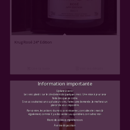
Krug Rosé 24° Edition
Lire la suite
Voir les détails
Information importante
Update à venir.
Les vins placés sur le site datent de quelques mois. Une mise à jour sera
faite dès que possible.
Si vous souhaitez un ou plusieurs vins, faites une demande. Je me ferai un
plaisir de vous répondre.
Par contre, les actions du mois sont récentes, consultez-les mais là
également, comme il y a des ventes au quotidien, consultez moi.
Merci de votre compréhension.
À votre disposition.