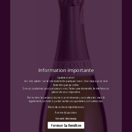
Information importante
Update à venir.
Les vins placés sur le site datent de quelques mois. Une mise à jour sera
faite dès que possible.
Si vous souhaitez un ou plusieurs vins, faites une demande. Je me ferai un
plaisir de vous répondre.
Par contre, les actions du mois sont récentes, consultez-les mais là
également, comme il y a des ventes au quotidien, consultez moi.
Merci de votre compréhension.
À votre disposition.
Vincent Benieaux
Fermer la fenêtre