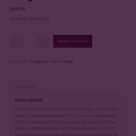
€
59,50
DOMAINE SIMON BIZE
Ajouter au panier
Catégories :
Bourgogne
,
France
,
Rouge
Description
Description
Découvrez l’excellence des vins de Savigny-les-Beaune
avec ce Savigny-les-Beaune 1° Cru « Aux Vergelesses »
2018 du Domaine Simon Bize, présenté par Chiara Bize,
l’épouse de Patrick Bize, décédé tragiquement en 2013.
Le domaine est incontestablement la figure de proue de