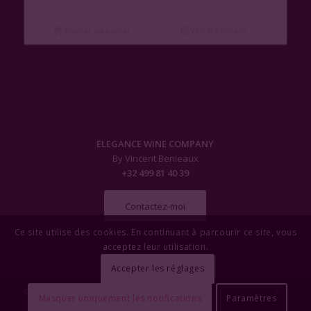
Ajouter au panier
Voir les détails
ELEGANCE WINE COMPANY
By Vincent Benieaux
+32 499 81 40 39
Contactez-moi
Ce site utilise des cookies. En continuant à parcourir ce site, vous
acceptez leur utilisation.
Accepter les réglages
© Copyright - Elegance Wine Company
Masquer uniquement les notifications
Paramètres
Politique de Confidentialité
OYÉ-OYÉ