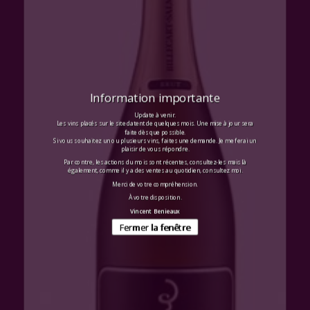
Information importante
Update à venir.
Les vins placés sur le site datent de quelques mois. Une mise à jour sera
faite dès que possible.
Si vous souhaitez un ou plusieurs vins, faites une demande. Je me ferai un
plaisir de vous répondre.
Par contre, les actions du mois sont récentes, consultez-les mais là
également, comme il y a des ventes au quotidien, consultez moi.
Merci de votre compréhension.
À votre disposition.
Vincent Benieaux
Fermer la fenêtre