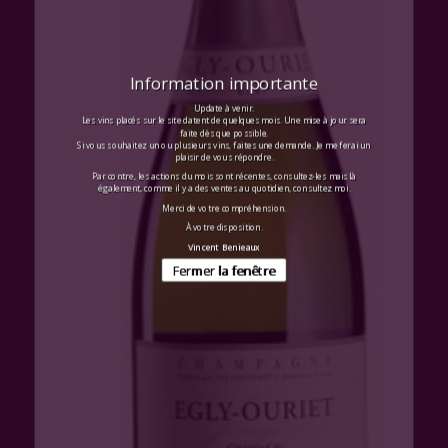
Information importante
Update à venir.
Les vins placés sur le site datent de quelques mois. Une mise à jour sera
faite dès que possible.
Si vous souhaitez un ou plusieurs vins, faites une demande. Je me ferai un
plaisir de vous répondre.
Par contre, les actions du mois sont récentes, consultez-les mais là
également, comme il y a des ventes au quotidien, consultez moi.
Merci de votre compréhension.
À votre disposition.
Vincent Benieaux
Fermer la fenêtre