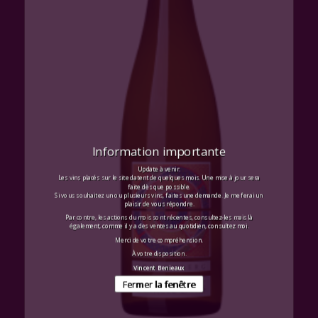
Information importante
Update à venir.
Les vins placés sur le site datent de quelques mois. Une mise à jour sera
faite dès que possible.
Si vous souhaitez un ou plusieurs vins, faites une demande. Je me ferai un
plaisir de vous répondre.
Par contre, les actions du mois sont récentes, consultez-les mais là
également, comme il y a des ventes au quotidien, consultez moi.
Merci de votre compréhension.
À votre disposition.
Vincent Benieaux
Fermer la fenêtre