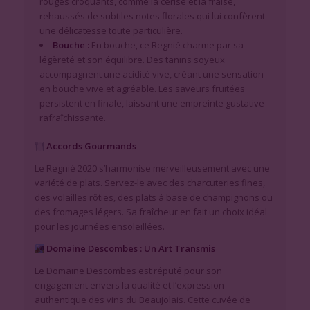
rouges croquants, comme la cerise et la fraise,
rehaussés de subtiles notes florales qui lui confèrent
une délicatesse toute particulière.
Bouche :
En bouche, ce Regnié charme par sa
légèreté et son équilibre. Des tanins soyeux
accompagnent une acidité vive, créant une sensation
en bouche vive et agréable. Les saveurs fruitées
persistent en finale, laissant une empreinte gustative
rafraîchissante.
Accords Gourmands
Le Regnié 2020 s’harmonise merveilleusement avec une
variété de plats. Servez-le avec des charcuteries fines,
des volailles rôties, des plats à base de champignons ou
des fromages légers. Sa fraîcheur en fait un choix idéal
pour les journées ensoleillées.
Domaine Descombes : Un Art Transmis
Le Domaine Descombes est réputé pour son
engagement envers la qualité et l’expression
authentique des vins du Beaujolais. Cette cuvée de