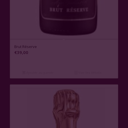
1.00
Brut Réserve
€
39,00
Ajouter au panier
Voir les détails