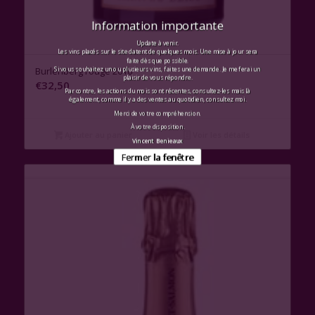
Information importante
Update à venir.
Les vins placés sur le site datent de quelques mois. Une mise à jour sera
faite dès que possible.
Burlenberg rouge 2016
Si vous souhaitez un ou plusieurs vins, faites une demande. Je me ferai un
plaisir de vous répondre.
€
32,50
Par contre, les actions du mois sont récentes, consultez-les mais là
également, comme il y a des ventes au quotidien, consultez moi.
Merci de votre compréhension.
À votre disposition.
Ajouter au panier
Voir les détails
Vincent Benieaux
Fermer la fenêtre